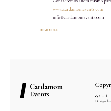
Contactemos ahora mismo para 
www.cardamomevents.com
info@cardamomevents.com
READ MORE
Copyr
Cardamom
Events
© Cardam
Design 