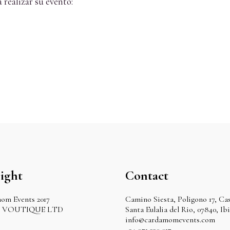
realizar su evento:
ight
Contact
om Events 2017
Camino Siesta, Poligono 17, Cas
by VOUTIQUE LTD
Santa Eulalia del Rio, 07840, Ib
info@cardamomevents.com
+34 971 330 017