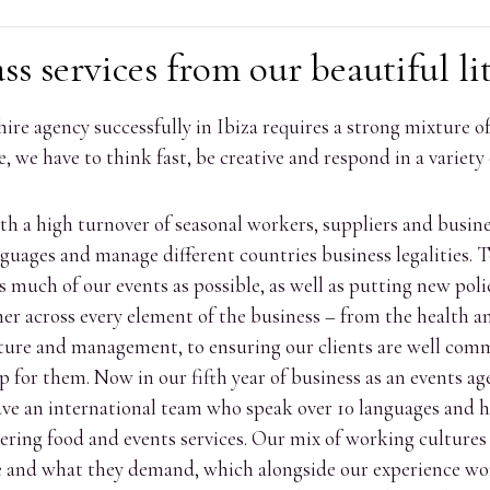
ss services from our beautiful lit
ire agency successfully in Ibiza requires a strong mixture o
le, we have to think fast, be creative and respond in a variety
th a high turnover of seasonal workers, suppliers and busine
uages and manage different countries business legalities. T
 much of our events as possible, as well as putting new polic
 across every element of the business – from the health and
cture and management, to ensuring our clients are well com
 for them. Now in our fifth year of business as an events age
ave an international team who speak over 10 languages and h
ivering food and events services. Our mix of working cultur
e and what they demand, which alongside our experience wor