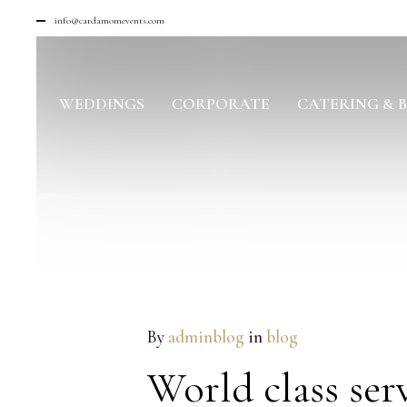
info@cardamomevents.com
WEDDINGS
CORPORATE
CATERING & 
APR
By
adminblog
in
blog
14
2015
World class serv
NO